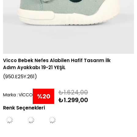
Vicco Bebek Nefes Alabilen Hafif Tasarım İlk
Adım Ayakkabı 19-21 YEŞİL
(950.E25Y.261)
₺1.624,00
Marka
:
VİCCO
%
20
₺1.299,00
Renk Seçenekleri
İndirim