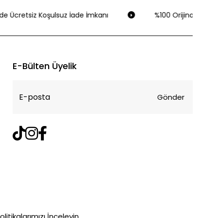
de Ücretsiz Koşulsuz İade İmkanı
%100 Orijinal Ürün G
E-Bülten Üyelik
Gönder
litikalarımızı İnceleyin.