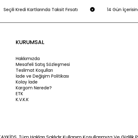
Seçili Kredi Kartlarında Taksit Fırsatı
14 Gün İçerisin
KURUMSAL
Hakkımızda
Mesafeli Satış Sözleşmesi
Teslimat Koşulları
İade ve Değişim Politikası
Kolay İade
Kargom Nerede?
ETK
K.V.K.K
YKİDS. Tüm Hakları Saklıdır Kullanım Koşullarımıza Ve Gizlilik Po