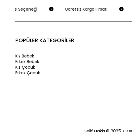
 Ödeme Seçeneği
Ücretsiz Kargo Fırsatı
POPÜLER KATEGORİLER
Kız Bebek
Erkek Bebek
Kız Çocuk
Erkek Çocuk
Telif Hakkı © 2025, GÖKA