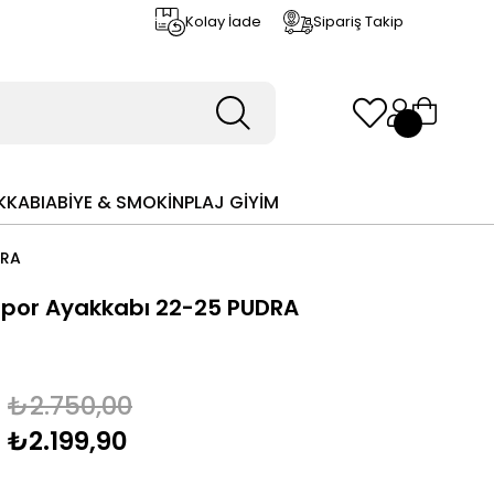
Kolay İade
Sipariş Takip
KKABI
ABİYE & SMOKİN
PLAJ GİYİM
DRA
 Spor Ayakkabı 22-25 PUDRA
₺2.750,00
₺2.199,90
m