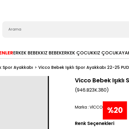
LENLER
ERKEK BEBEK
KIZ BEBEK
ERKEK ÇOCUK
KIZ ÇOCUK
AYA
k Spor Ayakkabı
Vicco Bebek Işıklı Spor Ayakkabı 22-25 PU
Vicco Bebek Işıklı
(946.B23K.380)
Marka
:
VİCCO
%
20
Renk Seçenekleri
İndiri