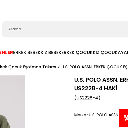
LENLER
ERKEK BEBEK
KIZ BEBEK
ERKEK ÇOCUK
KIZ ÇOCUK
AYA
rkek Çocuk Eşofman Takımı
U.S. POLO ASSN. ERKEK ÇOCUK E
U.S. POLO ASSN. 
US2228-4 HAKİ
(US2228-4)
Marka
:
U.S. POLO ASSN.