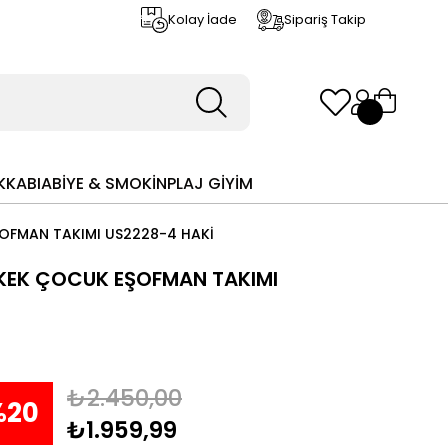
Kolay İade
Sipariş Takip
KKABI
ABİYE & SMOKİN
PLAJ GİYİM
ŞOFMAN TAKIMI US2228-4 HAKİ
ERKEK ÇOCUK EŞOFMAN TAKIMI
₺2.450,00
%
20
₺1.959,99