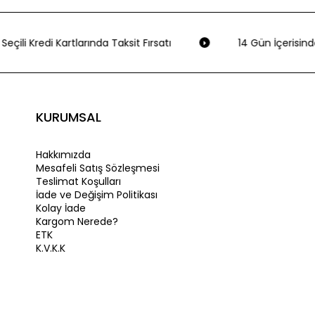
eçili Kredi Kartlarında Taksit Fırsatı
14 Gün İçerisinde
KURUMSAL
Hakkımızda
Mesafeli Satış Sözleşmesi
Teslimat Koşulları
İade ve Değişim Politikası
Kolay İade
Kargom Nerede?
ETK
K.V.K.K