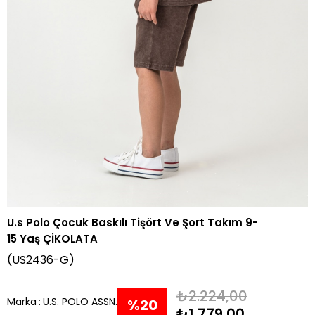
U.s Polo Çocuk Baskılı Tişört Ve Şort Takım 9-
15 Yaş ÇİKOLATA
(US2436-G)
₺2.224,00
Marka
:
U.S. POLO ASSN.
%
20
₺1.779,00