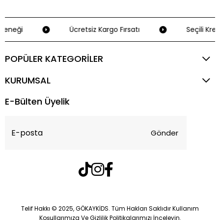
eneği
Ücretsiz Kargo Fırsatı
Seçili Kred
POPÜLER KATEGORİLER
KURUMSAL
E-Bülten Üyelik
Gönder
Telif Hakkı © 2025, GÖKAYKİDS. Tüm Hakları Saklıdır Kullanım
Koşullarımıza Ve Gizlilik Politikalarımızı İnceleyin.