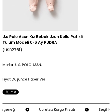
U.s Polo Assn.Kız Bebek Uzun Kollu Patikli
Tulum Modeli 0-6 Ay PUDRA
(USB2761)
Marka
:
U.S. POLO ASSN.
Fiyat Düşünce Haber Ver
Seçeneği
Ücretsiz Kargo Fırsatı
Seçili Kr