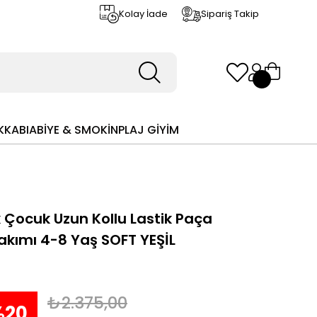
Kolay İade
Sipariş Takip
KKABI
ABİYE & SMOKİN
PLAJ GİYİM
k Çocuk Uzun Kollu Lastik Paça
akımı 4-8 Yaş SOFT YEŞİL
₺2.375,00
%
20