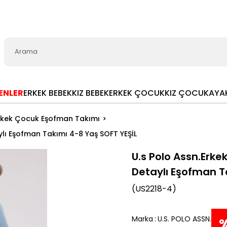
LENLER
ERKEK BEBEK
KIZ BEBEK
ERKEK ÇOCUK
KIZ ÇOCUK
AYA
rkek Çocuk Eşofman Takımı
ylı Eşofman Takımı 4-8 Yaş SOFT YEŞİL
U.s Polo Assn.Erke
Detaylı Eşofman T
(US2218-4)
Marka
:
U.S. POLO ASSN.