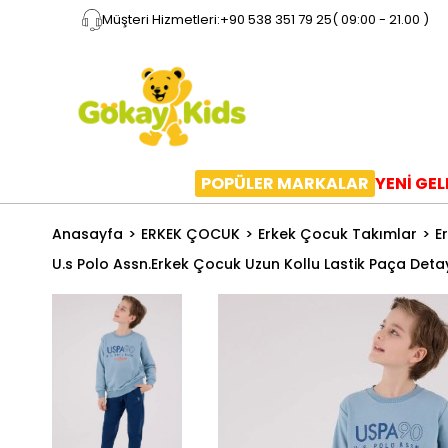
Müşteri Hizmetleri:
+90 538 351 79 25
( 09:00 - 21.00 )
POPÜLER MARKALAR
YENİ GE
Anasayfa
ERKEK ÇOCUK
Erkek Çocuk Takımlar
E
U.s Polo Assn.Erkek Çocuk Uzun Kollu Lastik Paça Deta