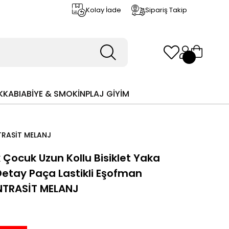
Kolay İade
Sipariş Takip
KKABI
ABİYE & SMOKİN
PLAJ GİYİM
NTRASİT MELANJ
k Çocuk Uzun Kollu Bisiklet Yaka
Detay Paça Lastikli Eşofman
NTRASİT MELANJ