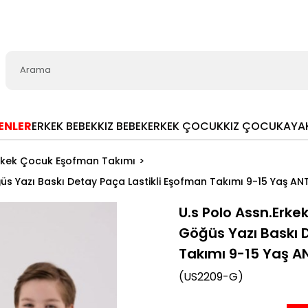
LENLER
ERKEK BEBEK
KIZ BEBEK
ERKEK ÇOCUK
KIZ ÇOCUK
AYA
rkek Çocuk Eşofman Takımı
ğüs Yazı Baskı Detay Paça Lastikli Eşofman Takımı 9-15 Yaş A
U.s Polo Assn.Erke
Göğüs Yazı Baskı 
Takımı 9-15 Yaş A
(US2209-G)