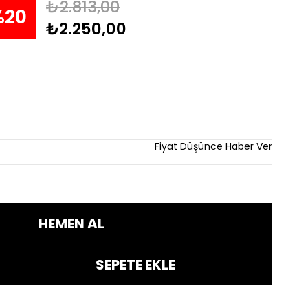
₺2.813,00
%
20
₺2.250,00
dirim
Fiyat Düşünce Haber Ver