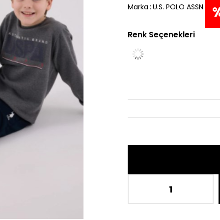
Marka
:
U.S. POLO ASSN.
Renk Seçenekleri
İn