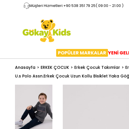
Müşteri Hizmetleri:
+90 538 351 79 25
( 09:00 - 21.00 )
POPÜLER MARKALAR
YENİ GE
Anasayfa
ERKEK ÇOCUK
Erkek Çocuk Takımlar
E
U.s Polo Assn.Erkek Çocuk Uzun Kollu Bisiklet Yaka Gö