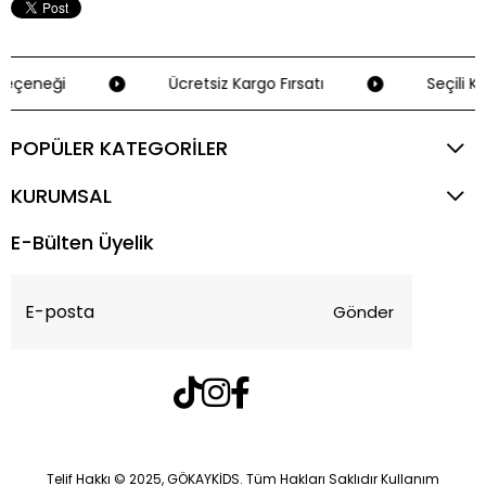
eçeneği
Ücretsiz Kargo Fırsatı
Seçili Kr
POPÜLER KATEGORİLER
KURUMSAL
E-Bülten Üyelik
Gönder
Telif Hakkı © 2025, GÖKAYKİDS. Tüm Hakları Saklıdır Kullanım