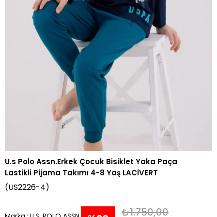
U.s Polo Assn.Erkek Çocuk Bisiklet Yaka Paça
Lastikli Pijama Takımı 4-8 Yaş LACİVERT
(US2226-4)
₺1.750,00
Marka
:
U.S. POLO ASSN.