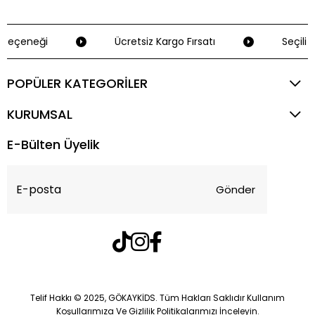
Seçeneği
Ücretsiz Kargo Fırsatı
Seçili K
POPÜLER KATEGORİLER
KURUMSAL
E-Bülten Üyelik
Gönder
Telif Hakkı © 2025, GÖKAYKİDS. Tüm Hakları Saklıdır Kullanım
Koşullarımıza Ve Gizlilik Politikalarımızı İnceleyin.