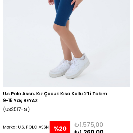
U.s Polo Assn. Kız Çocuk Kısa Kollu 2'Li Takım
9-15 Yaş BEYAZ
(US2517-G)
₺1.575,00
Marka
:
U.S. POLO ASSN.
%
20
₺1.260,00