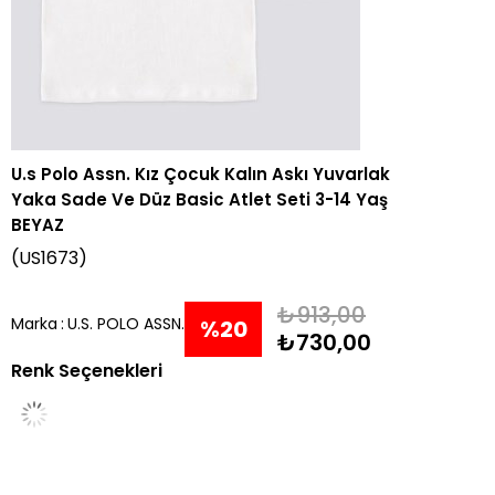
U.s Polo Assn. Kız Çocuk Kalın Askı Yuvarlak
Yaka Sade Ve Düz Basic Atlet Seti 3-14 Yaş
BEYAZ
(US1673)
₺913,00
Marka
:
U.S. POLO ASSN.
%
20
₺730,00
Renk Seçenekleri
İndirim