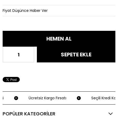
Fiyat Düşünce Haber Ver
ği
Ücretsiz Kargo Fırsatı
Seçili Kredi Kart
POPÜLER KATEGORİLER