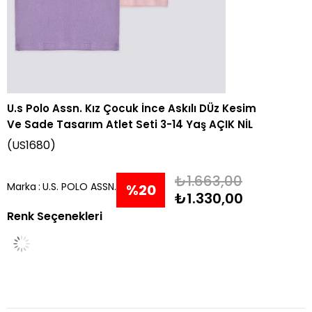
U.s Polo Assn. Kız Çocuk İnce Askılı DÜz Kesim
Ve Sade Tasarım Atlet Seti 3-14 Yaş AÇIK NİL
(US1680)
₺1.663,00
Marka
:
U.S. POLO ASSN.
%
20
₺1.330,00
Renk Seçenekleri
İndirim