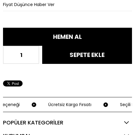
Fiyat Düşünce Haber Ver
Seçeneği
Ücretsiz Kargo Fırsatı
Seçili K
POPÜLER KATEGORİLER