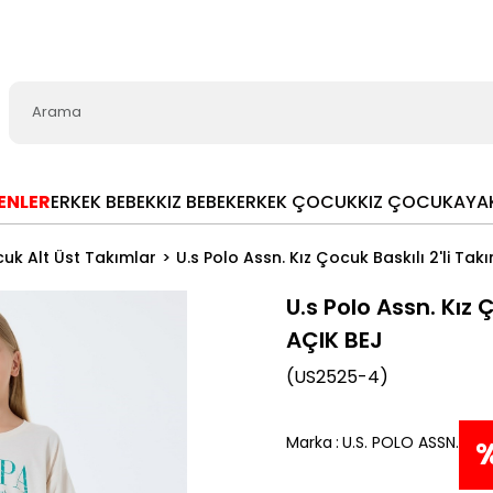
LENLER
ERKEK BEBEK
KIZ BEBEK
ERKEK ÇOCUK
KIZ ÇOCUK
AYA
cuk Alt Üst Takımlar
U.s Polo Assn. Kız Çocuk Baskılı 2'li Ta
U.s Polo Assn. Kız 
AÇIK BEJ
(US2525-4)
Marka
:
U.S. POLO ASSN.