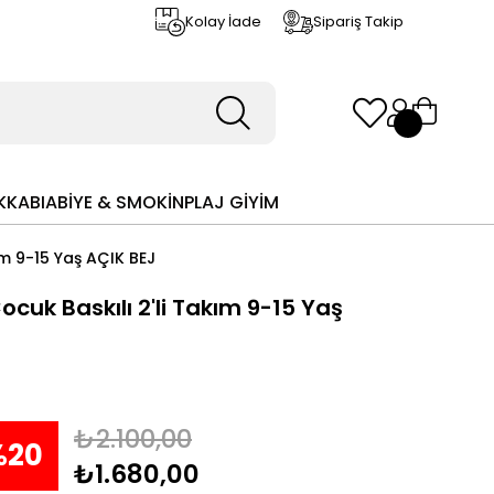
Kolay İade
Sipariş Takip
KKABI
ABİYE & SMOKİN
PLAJ GİYİM
kım 9-15 Yaş AÇIK BEJ
Çocuk Baskılı 2'li Takım 9-15 Yaş
₺2.100,00
%
20
₺1.680,00