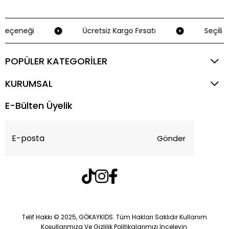
Seçeneği
Ücretsiz Kargo Fırsatı
Seçili K
POPÜLER KATEGORİLER
KURUMSAL
E-Bülten Üyelik
Gönder
Telif Hakkı © 2025, GÖKAYKİDS. Tüm Hakları Saklıdır Kullanım
Koşullarımıza Ve Gizlilik Politikalarımızı İnceleyin.