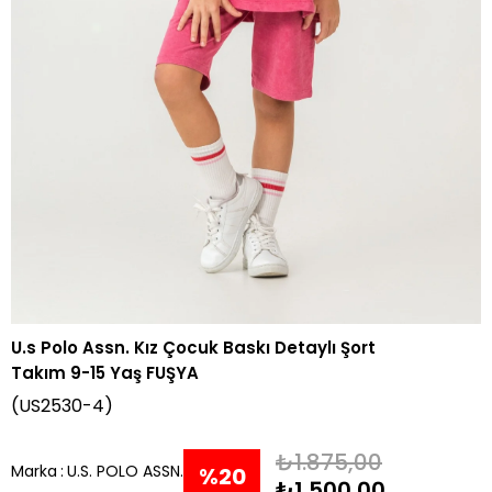
U.s Polo Assn. Kız Çocuk Baskı Detaylı Şort
Takım 9-15 Yaş FUŞYA
(US2530-4)
₺1.875,00
Marka
:
U.S. POLO ASSN.
%
20
₺1.500,00