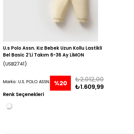
U.s Polo Assn. Kız Bebek Uzun Kollu Lastikli
Bel Basic 2'Li Takım 6-36 Ay LİMON
(USB2741)
₺2.012,00
Marka
:
U.S. POLO ASSN.
%
20
₺1.609,99
Renk Seçenekleri
İndirim