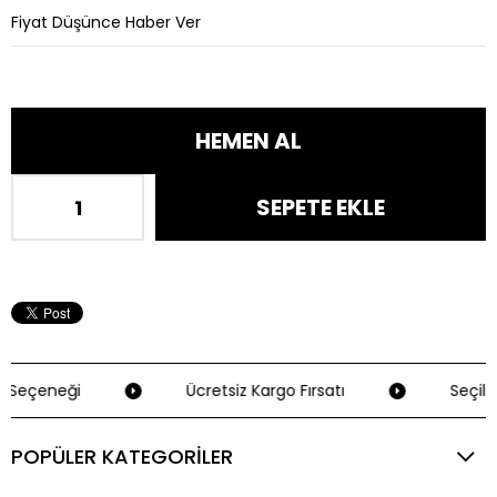
Fiyat Düşünce Haber Ver
 Seçeneği
Ücretsiz Kargo Fırsatı
Seçili 
POPÜLER KATEGORİLER