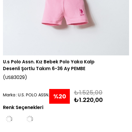
U.s Polo Assn. Kız Bebek Polo Yaka Kalp
Desenli Şortlu Takım 6-36 Ay PEMBE
(USB3029)
₺1.525,00
Marka
:
U.S. POLO ASSN.
%
20
₺1.220,00
Renk Seçenekleri
İndirim