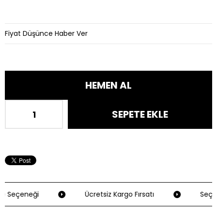
Fiyat Düşünce Haber Ver
e Seçeneği
Ücretsiz Kargo Fırsatı
Seçili