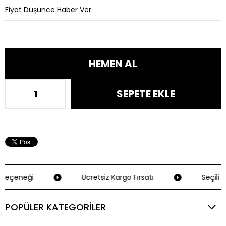
Fiyat Düşünce Haber Ver
Seçeneği
Ücretsiz Kargo Fırsatı
Seçili K
POPÜLER KATEGORİLER