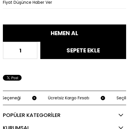
Fiyat Düşünce Haber Ver
 Seçeneği
Ücretsiz Kargo Fırsatı
Seçili 
POPÜLER KATEGORİLER
KURUMSAL