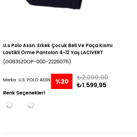
U.s Polo Assn. Erkek Çocuk Beli Ve Paça Kısmı
Lastikli Örme Pantolon 4-12 Yaş LACİVERT
(G083SZ0OP-000-2226076)
₺2.000,00
Marka
:
U.S. POLO ASSN.
%
20
₺1.599,95
Renk Seçenekleri
İndirim