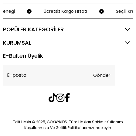
çeneği
Ücretsiz Kargo Fırsatı
Seçili Kred
POPÜLER KATEGORİLER
KURUMSAL
E-Bülten Üyelik
Gönder
Telif Hakkı © 2025, GÖKAYKİDS. Tüm Hakları Saklıdır Kullanım
Koşullarımıza Ve Gizlilik Politikalarımızı İnceleyin.