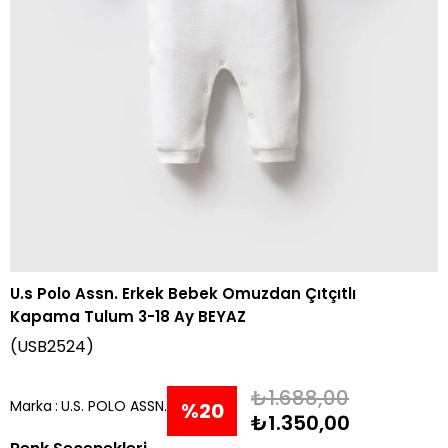
U.s Polo Assn. Erkek Bebek Omuzdan Çıtçıtlı
Kapama Tulum 3-18 Ay BEYAZ
(USB2524)
₺1.688,00
Marka
:
U.S. POLO ASSN.
%
20
₺1.350,00