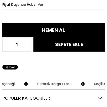
Fiyat Düşünce Haber Ver
eçeneği
Ücretsiz Kargo Fırsatı
Seçili Kr
POPÜLER KATEGORİLER