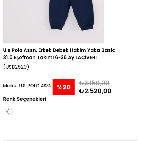
U.s Polo Assn. Erkek Bebek Hakim Yaka Basic
3'Lü Eşofman Takımı 6-36 Ay LACİVERT
(USB2520)
₺3.150,00
Marka
:
U.S. POLO ASSN.
%
20
₺2.520,00
Renk Seçenekleri
İndirim