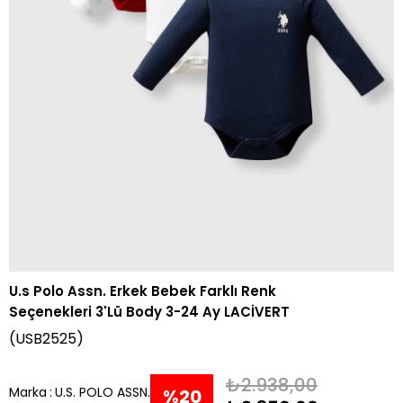
U.s Polo Assn. Erkek Bebek Farklı Renk
Seçenekleri 3'Lü Body 3-24 Ay LACİVERT
(USB2525)
₺2.938,00
Marka
:
U.S. POLO ASSN.
%
20