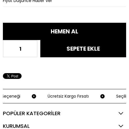
Fiyat Düşünce Haber Ver
 Seçeneği
Ücretsiz Kargo Fırsatı
Seçili 
POPÜLER KATEGORİLER
KURUMSAL