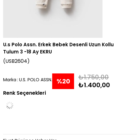
U.s Polo Assn. Erkek Bebek Desenli Uzun Kollu
Tulum 3 -18 Ay EKRU
(USB2604)
₺1.750,00
Marka
:
U.S. POLO ASSN.
%
20
₺1.400,00
Renk Seçenekleri
İndirim