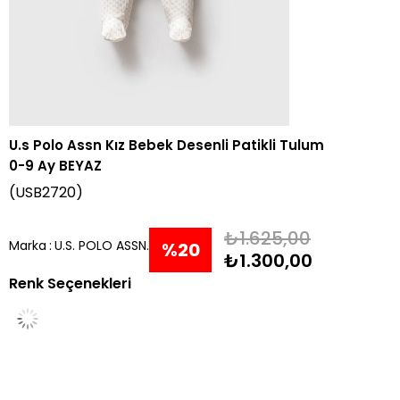
U.s Polo Assn Kız Bebek Desenli Patikli Tulum
0-9 Ay BEYAZ
(USB2720)
₺1.625,00
Marka
:
U.S. POLO ASSN.
%
20
₺1.300,00
Renk Seçenekleri
İndirim