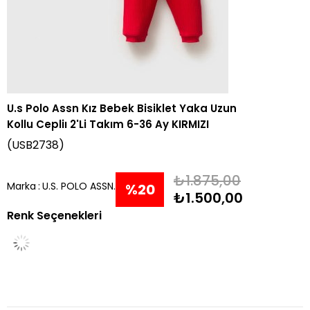
U.s Polo Assn Kız Bebek Bisiklet Yaka Uzun
Kollu Cepliı 2'Li Takım 6-36 Ay KIRMIZI
(USB2738)
₺1.875,00
Marka
:
U.S. POLO ASSN.
%
20
₺1.500,00
Renk Seçenekleri
İndirim