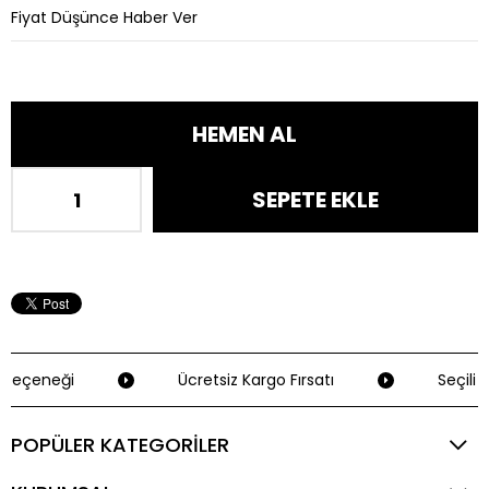
Fiyat Düşünce Haber Ver
Seçeneği
Ücretsiz Kargo Fırsatı
Seçili K
POPÜLER KATEGORİLER