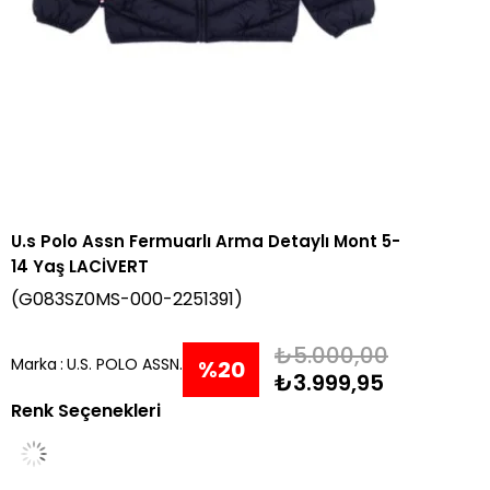
U.s Polo Assn Fermuarlı Arma Detaylı Mont 5-
14 Yaş LACİVERT
(G083SZ0MS-000-2251391)
₺5.000,00
Marka
:
U.S. POLO ASSN.
%
20
₺3.999,95
Renk Seçenekleri
İndirim