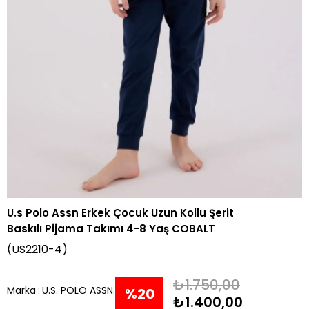
U.s Polo Assn Erkek Çocuk Uzun Kollu Şerit
Baskılı Pijama Takımı 4-8 Yaş COBALT
(US2210-4)
₺1.750,00
Marka
:
U.S. POLO ASSN.
%
20
₺1.400,00