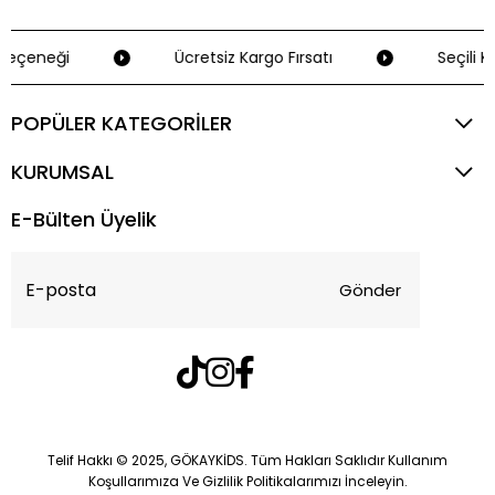
Seçeneği
Ücretsiz Kargo Fırsatı
Seçili Kr
POPÜLER KATEGORİLER
KURUMSAL
E-Bülten Üyelik
Gönder
Telif Hakkı © 2025, GÖKAYKİDS. Tüm Hakları Saklıdır Kullanım
Koşullarımıza Ve Gizlilik Politikalarımızı İnceleyin.