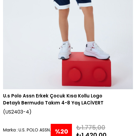
U.s Polo Assn Erkek Çocuk Kısa Kollu Logo
Detaylı Bermuda Takım 4-8 Yaş LACİVERT
(US2403-4)
₺1.775,00
Marka
:
U.S. POLO ASSN.
%
20
₺1.420,00