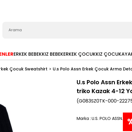
LENLER
ERKEK BEBEK
KIZ BEBEK
ERKEK ÇOCUK
KIZ ÇOCUK
AYA
rkek Çocuk Sweatshirt
U.s Polo Assn Erkek Çocuk Arma Detay
U.s Polo Assn Erke
triko Kazak 4-12 
(G083SZ0TK-000-22275
Marka
:
U.S. POLO ASSN.