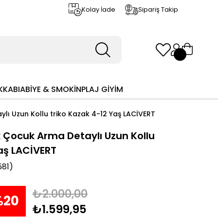
Kolay İade
Sipariş Takip
KKABI
ABİYE & SMOKİN
PLAJ GİYİM
lı Uzun Kollu triko Kazak 4-12 Yaş LACİVERT
k Çocuk Arma Detaylı Uzun Kollu
Yaş LACİVERT
81)
₺2.000,00
%
20
₺1.599,95