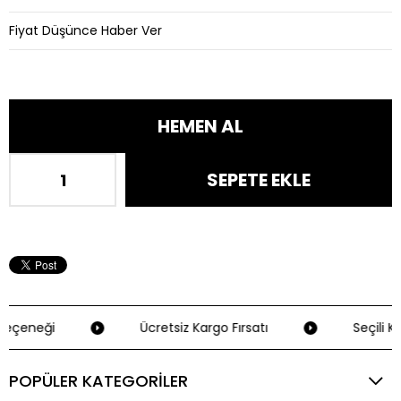
Fiyat Düşünce Haber Ver
Seçeneği
Ücretsiz Kargo Fırsatı
Seçili Kr
POPÜLER KATEGORİLER