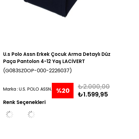
U.s Polo Assn Erkek Çocuk Arma Detaylı Düz
Paça Pantolon 4-12 Yaş LACİVERT
(G083SZ0OP-000-2226037)
₺2.000,00
Marka
:
U.S. POLO ASSN.
%
20
₺1.599,95
Renk Seçenekleri
İndirim