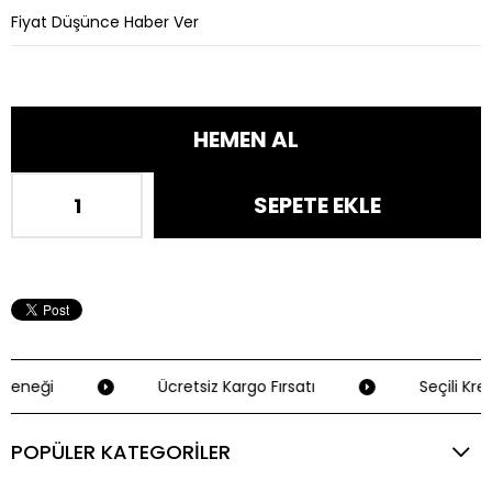
Fiyat Düşünce Haber Ver
çeneği
Ücretsiz Kargo Fırsatı
Seçili Kred
POPÜLER KATEGORİLER