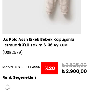
U.s Polo Assn Erkek Bebek Kapüşonlu
Fermuarlı 3'Lü Takım 6-36 Ay KUM
(USB2579)
₺3.625,00
Marka
:
U.S. POLO ASSN.
%
20
₺2.900,00
Renk Seçenekleri
İndirim