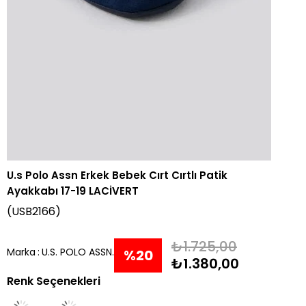
U.s Polo Assn Erkek Bebek Cırt Cırtlı Patik
Ayakkabı 17-19 LACİVERT
(USB2166)
₺1.725,00
Marka
:
U.S. POLO ASSN.
%
20
₺1.380,00
Renk Seçenekleri
İndirim