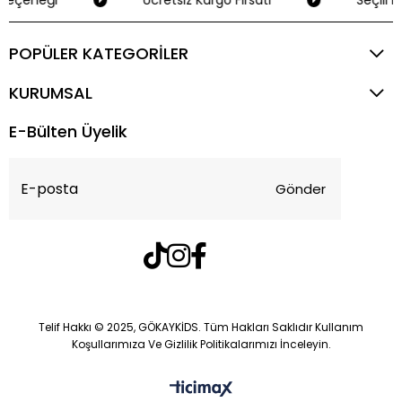
Seçeneği
Ücretsiz Kargo Fırsatı
Seçili K
POPÜLER KATEGORİLER
KURUMSAL
E-Bülten Üyelik
Gönder
Telif Hakkı © 2025, GÖKAYKİDS. Tüm Hakları Saklıdır Kullanım
Koşullarımıza Ve Gizlilik Politikalarımızı İnceleyin.