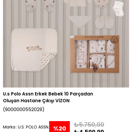
U.s Polo Assn Erkek Bebek 10 Parçadan
Oluşan Hastane Çıkışı VİZON
(9000000552029)
₺5.750,00
Marka
:
U.S. POLO ASSN.
%
20
₺4.599,99