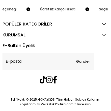
Seçeneği
Ücretsiz Kargo Fırsatı
Seçili K
POPÜLER KATEGORİLER
KURUMSAL
E-Bülten Üyelik
Gönder
Telif Hakkı © 2025, GÖKAYKİDS. Tüm Hakları Saklıdır Kullanım
Koşullarımıza Ve Gizlilik Politikalarımızı İnceleyin.