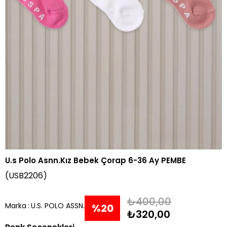
U.s Polo Asnn.Kız Bebek Çorap 6-36 Ay PEMBE
(USB2206)
₺400,00
Marka
:
U.S. POLO ASSN.
%
20
₺320,00