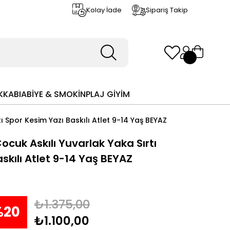
Kolay İade
Sipariş Takip
KKABI
ABİYE & SMOKİN
PLAJ GİYİM
tı Spor Kesim Yazı Baskılı Atlet 9-14 Yaş BEYAZ
Çocuk Askılı Yuvarlak Yaka Sırtı
skılı Atlet 9-14 Yaş BEYAZ
₺1.375,00
%
20
₺1.100,00