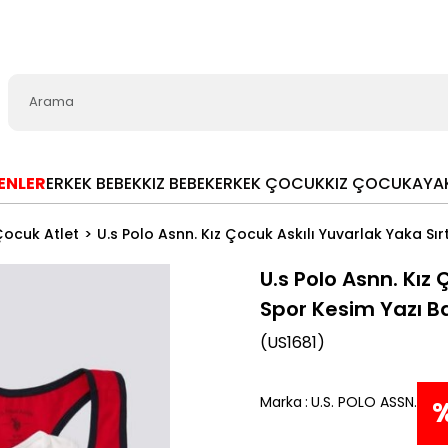
LENLER
ERKEK BEBEK
KIZ BEBEK
ERKEK ÇOCUK
KIZ ÇOCUK
AYA
Çocuk Atlet
U.s Polo Asnn. Kız Çocuk Askılı Yuvarlak Yaka Sır
U.s Polo Asnn. Kız 
Spor Kesim Yazı Ba
(US1681)
Marka
:
U.S. POLO ASSN.