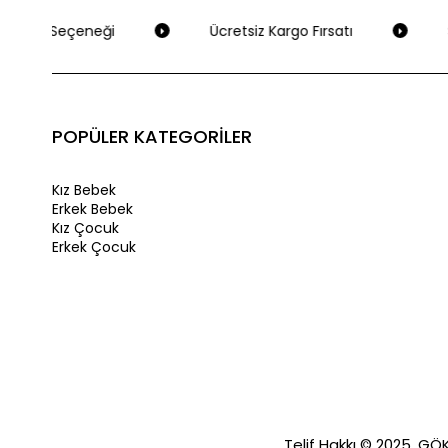
deme Seçeneği
Ücretsiz Kargo Fırsatı
S
POPÜLER KATEGORİLER
Kız Bebek
Erkek Bebek
Kız Çocuk
Erkek Çocuk
Telif Hakkı © 2025, GÖKA