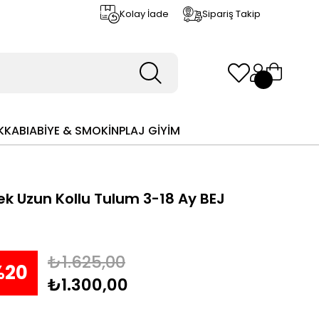
Kolay İade
Sipariş Takip
KKABI
ABİYE & SMOKİN
PLAJ GİYİM
ek Uzun Kollu Tulum 3-18 Ay BEJ
₺1.625,00
%
20
₺1.300,00
dirim