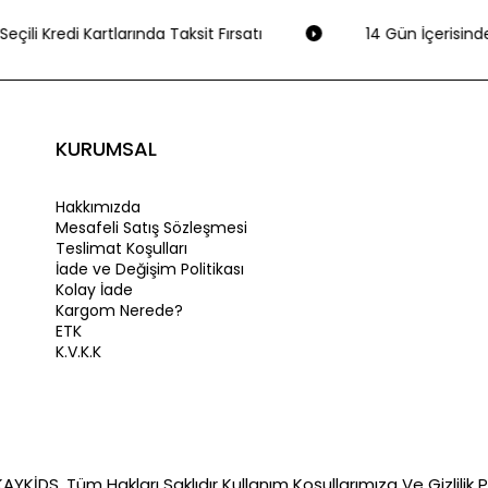
eçili Kredi Kartlarında Taksit Fırsatı
14 Gün İçerisinde
KURUMSAL
Hakkımızda
Mesafeli Satış Sözleşmesi
Teslimat Koşulları
İade ve Değişim Politikası
Kolay İade
Kargom Nerede?
ETK
K.V.K.K
YKİDS. Tüm Hakları Saklıdır Kullanım Koşullarımıza Ve Gizlilik Po