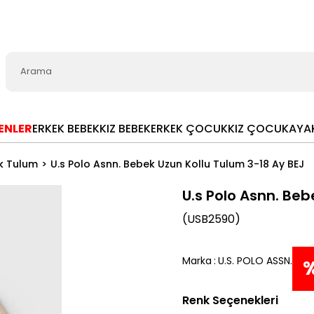
LENLER
ERKEK BEBEK
KIZ BEBEK
ERKEK ÇOCUK
KIZ ÇOCUK
AYA
k Tulum
U.s Polo Asnn. Bebek Uzun Kollu Tulum 3-18 Ay BEJ
U.s Polo Asnn. Beb
(USB2590)
Marka
:
U.S. POLO ASSN.
Renk Seçenekleri
İn