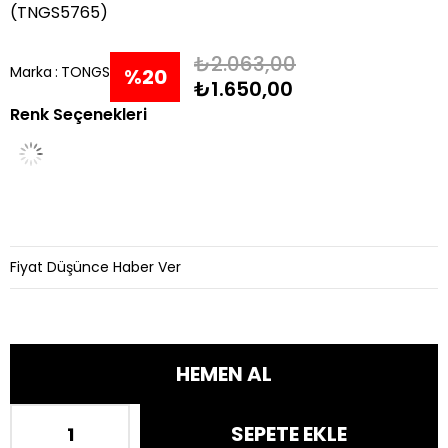
(TNGS5765)
₺2.063,00
Marka
:
TONGS
%
20
₺1.650,00
Renk Seçenekleri
İndirim
Fiyat Düşünce Haber Ver