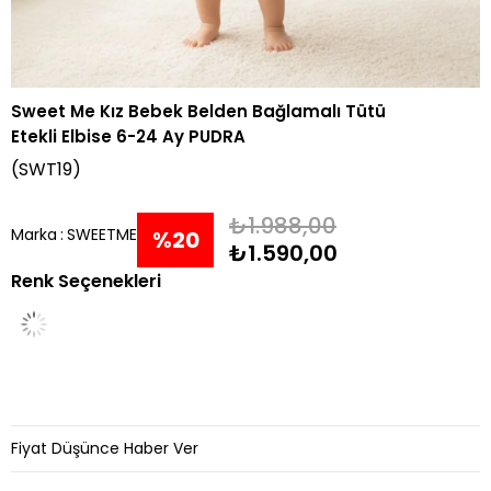
Sweet Me Kız Bebek Belden Bağlamalı Tütü
Etekli Elbise 6-24 Ay PUDRA
(SWT19)
₺1.988,00
Marka
:
SWEETME
%
20
₺1.590,00
Renk Seçenekleri
İndirim
Fiyat Düşünce Haber Ver