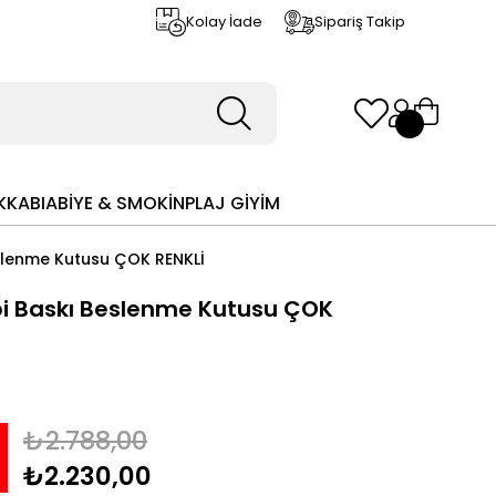
Kolay İade
Sipariş Takip
KKABI
ABİYE & SMOKİN
PLAJ GİYİM
eslenme Kutusu ÇOK RENKLİ
pi Baskı Beslenme Kutusu ÇOK
₺2.788,00
₺2.230,00