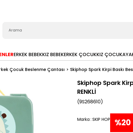
LENLER
ERKEK BEBEK
KIZ BEBEK
ERKEK ÇOCUK
KIZ ÇOCUK
AYA
rkek Çocuk Beslenme Çantası
Skiphop Spark Kirpi Baskı B
Skiphop Spark Kir
RENKLİ
(9S268610)
Marka
:
SKIP HOP
%
20