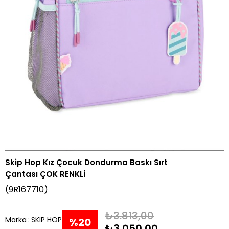
Skip Hop Kız Çocuk Dondurma Baskı Sırt
Çantası ÇOK RENKLİ
(9R167710)
₺3.813,00
Marka
:
SKIP HOP
%
20
₺3.050,00