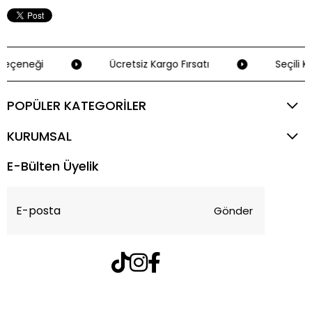
eçeneği
Ücretsiz Kargo Fırsatı
Seçili Kr
POPÜLER KATEGORİLER
KURUMSAL
E-Bülten Üyelik
Gönder