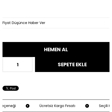
Fiyat Düşünce Haber Ver
eçeneği
Ücretsiz Kargo Fırsatı
Seçili Kr