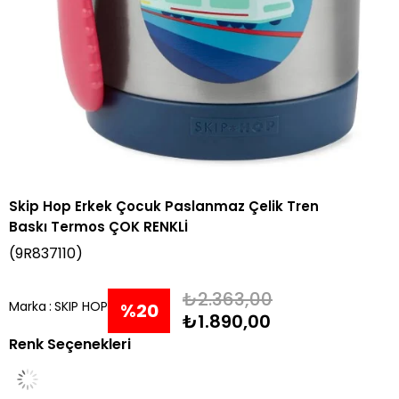
Skip Hop Erkek Çocuk Paslanmaz Çelik Tren
Baskı Termos ÇOK RENKLİ
(9R837110)
₺2.363,00
Marka
:
SKIP HOP
%
20
₺1.890,00
Renk Seçenekleri
İndirim