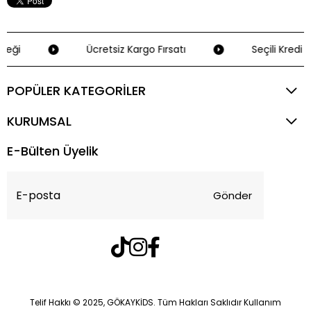
eği
Ücretsiz Kargo Fırsatı
Seçili Kredi K
POPÜLER KATEGORİLER
KURUMSAL
E-Bülten Üyelik
Gönder
Telif Hakkı © 2025, GÖKAYKİDS. Tüm Hakları Saklıdır Kullanım