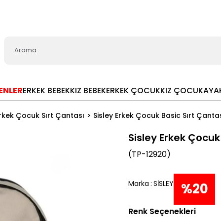
LENLER
ERKEK BEBEK
KIZ BEBEK
ERKEK ÇOCUK
KIZ ÇOCUK
AYA
rkek Çocuk Sırt Çantası
Sisley Erkek Çocuk Basic Sırt Çanta
Sisley Erkek Çocuk
(TP-12920)
Marka
:
SİSLEY
%
20
Renk Seçenekleri
İndiri