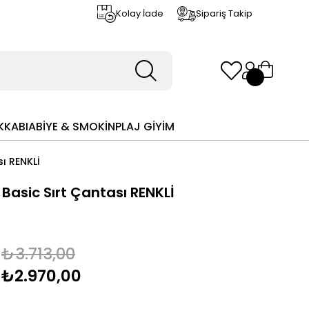
Kolay İade
Sipariş Takip
KKABI
ABİYE & SMOKİN
PLAJ GİYİM
sı RENKLİ
 Basic Sırt Çantası RENKLİ
₺3.713,00
₺2.970,00
m