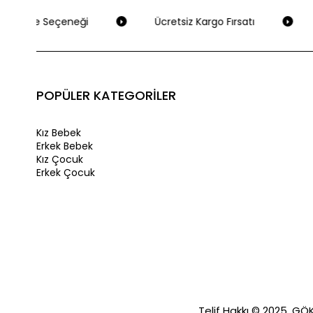
 Ödeme Seçeneği
Ücretsiz Kargo Fırsatı
POPÜLER KATEGORİLER
Kız Bebek
Erkek Bebek
Kız Çocuk
Erkek Çocuk
Telif Hakkı © 2025, GÖKA