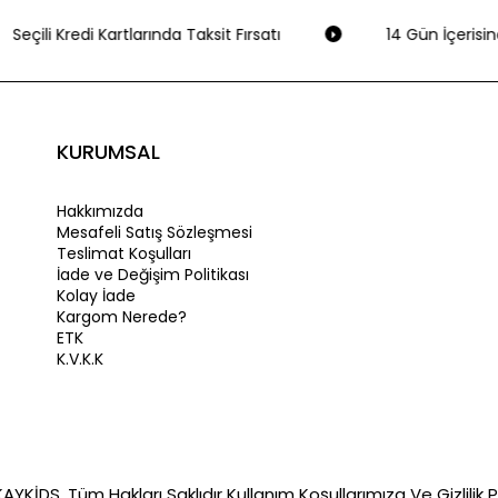
Seçili Kredi Kartlarında Taksit Fırsatı
14 Gün İçerisin
KURUMSAL
Hakkımızda
Mesafeli Satış Sözleşmesi
Teslimat Koşulları
İade ve Değişim Politikası
Kolay İade
Kargom Nerede?
ETK
K.V.K.K
YKİDS. Tüm Hakları Saklıdır Kullanım Koşullarımıza Ve Gizlilik Po