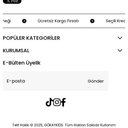
eneği
Ücretsiz Kargo Fırsatı
Seçili Kredi 
POPÜLER KATEGORİLER
KURUMSAL
E-Bülten Üyelik
Gönder
Telif Hakkı © 2025, GÖKAYKİDS. Tüm Hakları Saklıdır Kullanım