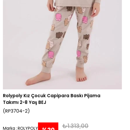
Rolypoly Kız Çocuk Capipara Baskı Pijama
Takımı 2-8 Yaş BEJ
(RP3704-2)
₺1.313,00
Marka
:
ROLYPOLY
%
20