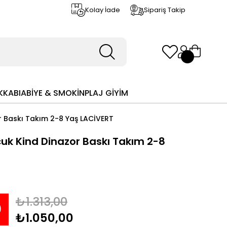
Kolay İade
Sipariş Takip
KKABI
ABİYE & SMOKİN
PLAJ GİYİM
r Baskı Takım 2-8 Yaş LACİVERT
cuk Kind Dinazor Baskı Takım 2-8
₺1.313,00
0
₺1.050,00