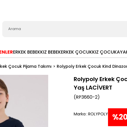
LENLER
ERKEK BEBEK
KIZ BEBEK
ERKEK ÇOCUK
KIZ ÇOCUK
AYA
rkek Çocuk Pijama Takımı
Rolypoly Erkek Çocuk Kind Dinazo
Rolypoly Erkek Ço
Yaş LACİVERT
(RP3660-2)
Marka
:
ROLYPOLY
%
2