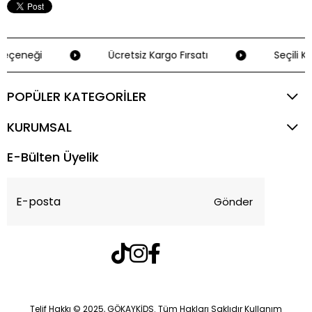
eçeneği
Ücretsiz Kargo Fırsatı
Seçili Kr
POPÜLER KATEGORİLER
KURUMSAL
E-Bülten Üyelik
Gönder
Telif Hakkı © 2025, GÖKAYKİDS. Tüm Hakları Saklıdır Kullanım