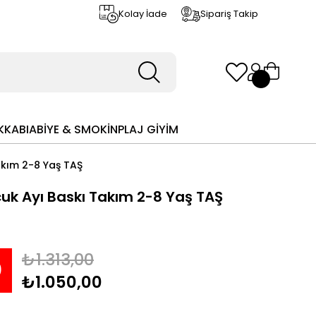
Kolay İade
Sipariş Takip
KKABI
ABİYE & SMOKİN
PLAJ GİYİM
akım 2-8 Yaş TAŞ
cuk Ayı Baskı Takım 2-8 Yaş TAŞ
₺1.313,00
0
₺1.050,00
rim