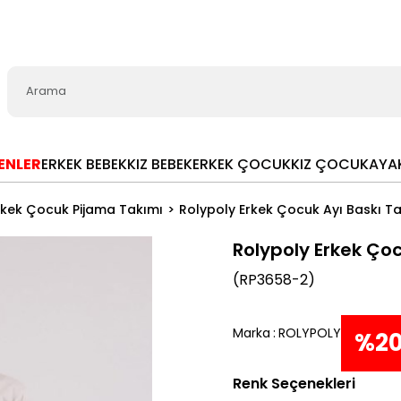
LENLER
ERKEK BEBEK
KIZ BEBEK
ERKEK ÇOCUK
KIZ ÇOCUK
AYA
rkek Çocuk Pijama Takımı
Rolypoly Erkek Çocuk Ayı Baskı T
Rolypoly Erkek Ço
(RP3658-2)
Marka
:
ROLYPOLY
%
2
Renk Seçenekleri
İndi