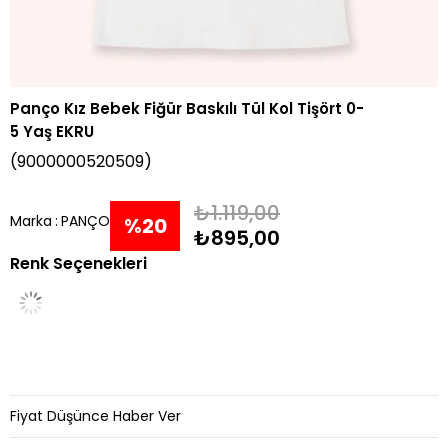
Panço Kız Bebek Fiğür Baskılı Tül Kol Tişört 0-
5 Yaş EKRU
(9000000520509)
₺1.119,00
Marka
:
PANÇO
%
20
₺895,00
Renk Seçenekleri
İndirim
Fiyat Düşünce Haber Ver