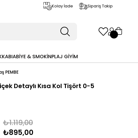
Kolay İade
Sipariş Takip
KKABI
ABİYE & SMOKİN
PLAJ GİYİM
Yaş PEMBE
çek Detaylı Kısa Kol Tişört 0-5
₺1.119,00
₺895,00