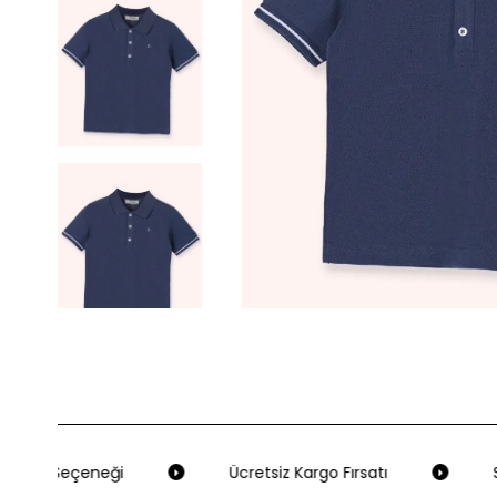
deme Seçeneği
Ücretsiz Kargo Fırsatı
Se