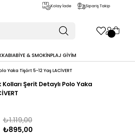
Kolay İade
Sipariş Takip
KKABI
ABİYE & SMOKİN
PLAJ GİYİM
Polo Yaka Tişört 5-12 Yaş LACİVERT
Kolları Şerit Detaylı Polo Yaka
CİVERT
₺1.119,00
₺895,00