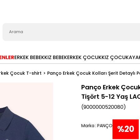
LENLER
ERKEK BEBEK
KIZ BEBEK
ERKEK ÇOCUK
KIZ ÇOCUK
AYA
rkek Çocuk T-shirt
Panço Erkek Çocuk Kolları Şerit Detaylı 
Panço Erkek Çocuk 
Tişört 5-12 Yaş LA
(9000000520080)
Marka
:
PANÇO
%
20