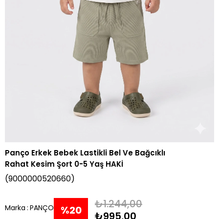
Panço Erkek Bebek Lastikli Bel Ve Bağcıklı
Rahat Kesim Şort 0-5 Yaş HAKİ
(9000000520660)
₺1.244,00
Marka
:
PANÇO
%
20
₺995,00