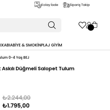
Kolay İade
Sipariş Takip
KKABI
ABİYE & SMOKİN
PLAJ GİYİM
ulum 0-4 Yaş BEJ
 Askılı Düğmeli Salopet Tulum
₺2.244,00
₺1.795,00