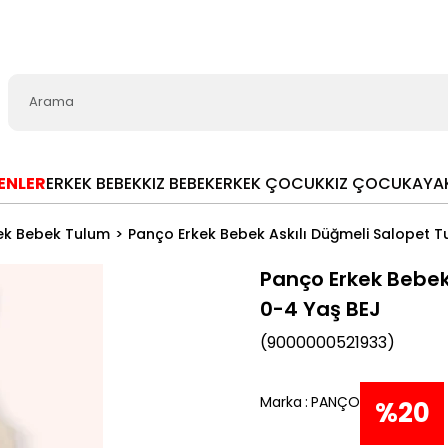
LENLER
ERKEK BEBEK
KIZ BEBEK
ERKEK ÇOCUK
KIZ ÇOCUK
AYA
ek Bebek Tulum
Panço Erkek Bebek Askılı Düğmeli Salopet T
Panço Erkek Bebek
0-4 Yaş BEJ
(9000000521933)
Marka
:
PANÇO
%
20